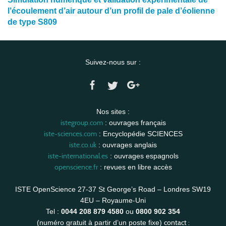
l’écoulement d’air autour d’un profil de pale d’éolienne
de type S809
Suivez-nous sur :
Nos sites :
istegroup.com
: ouvrages français
iste-sciences.com
: Encyclopédie SCIENCES
iste.co.uk
: ouvrages anglais
iste-international.es
: ouvrages espagnols
openscience.fr
: revues en libre accès
ISTE OpenScience 27-37 St George’s Road – Londres SW19
4EU – Royaume-Uni
Tel :
0044 208 879 4580
ou
0800 902 354
contact :
(numéro gratuit à partir d’un poste fixe)