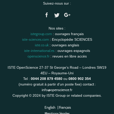
Suivez-nous sur :
Nos sites :
istegroup.com
: ouvrages français
iste-sciences.com
: Encyclopédie SCIENCES
iste.co.uk
: ouvrages anglais
iste-international.es
: ouvrages espagnols
openscience.fr
: revues en libre accès
ISTE OpenScience 27-37 St George’s Road – Londres SW19
4EU – Royaume-Uni
Tel :
0044 208 879 4580
ou
0800 902 354
contact :
(numéro gratuit à partir d’un poste fixe)
info@openscience.fr
Copyright © 2024 by ISTE Group or related companies.
English
|
Français
Mentions légales