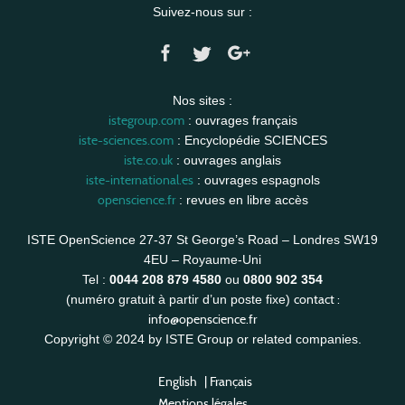
Suivez-nous sur :
Nos sites :
istegroup.com
: ouvrages français
iste-sciences.com
: Encyclopédie SCIENCES
iste.co.uk
: ouvrages anglais
iste-international.es
: ouvrages espagnols
openscience.fr
: revues en libre accès
ISTE OpenScience 27-37 St George’s Road – Londres SW19
4EU – Royaume-Uni
Tel :
0044 208 879 4580
ou
0800 902 354
contact :
(numéro gratuit à partir d’un poste fixe)
info@openscience.fr
Copyright © 2024 by ISTE Group or related companies.
English
|
Français
Mentions légales