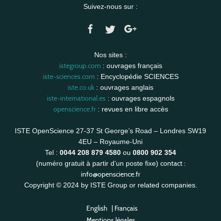
Suivez-nous sur :
Nos sites :
istegroup.com
: ouvrages français
iste-sciences.com
: Encyclopédie SCIENCES
iste.co.uk
: ouvrages anglais
iste-international.es
: ouvrages espagnols
openscience.fr
: revues en libre accès
ISTE OpenScience 27-37 St George’s Road – Londres SW19
4EU – Royaume-Uni
Tel :
0044 208 879 4580
ou
0800 902 354
contact :
(numéro gratuit à partir d’un poste fixe)
info@openscience.fr
Copyright © 2024 by ISTE Group or related companies.
English
|
Français
Mentions légales